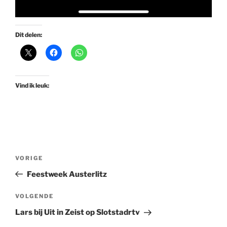
Dit delen:
Vind ik leuk:
Bericht
Vorig
VORIGE
navigatie
bericht
Feestweek Austerlitz
Volgend
VOLGENDE
bericht
Lars bij Uit in Zeist op Slotstadrtv