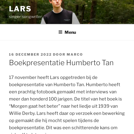
Ga
LARS
naar
singer-songwriter
de
inhoud
Menu
GEPLAATST
16 DECEMBER 2022
DOOR
MARCO
OP
Boekpresentatie Humberto Tan
17 november heeft Lars opgetreden bij de
boekpresentatie van Humberto Tan. Humberto heeft
een prachtig fotoboek gemaakt met interviews van
meer dan honderd 100 jarigen. De titel van het boek is
“Morgen gaat het beter” naar het liedje uit 1939 van
Willie Derby. Lars heeft daar op verzoek een bewerking
op gemaakt die hij mocht spelen tijdens de
boekpresentatie. Dit was een schitterende kans om