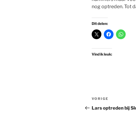
nog optreden. Tot d
Dit delen:
Vind ik leuk:
Bericht
Vorig
VORIGE
navigatie
bericht
Lars optreden bij Sl