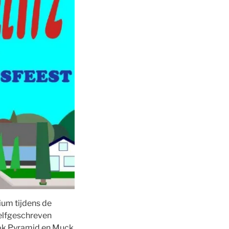
ium tijdens de
zelfgeschreven
ook Pyramid en Muck