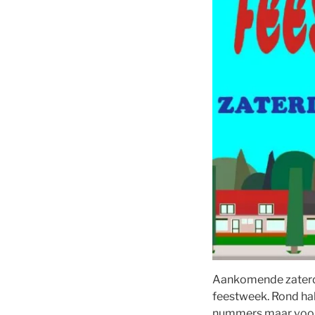
Aankomende zaterdag
feestweek. Rond hal
nummers maar voora