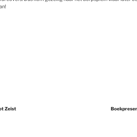
an!
ot Zeist
Boekpresen