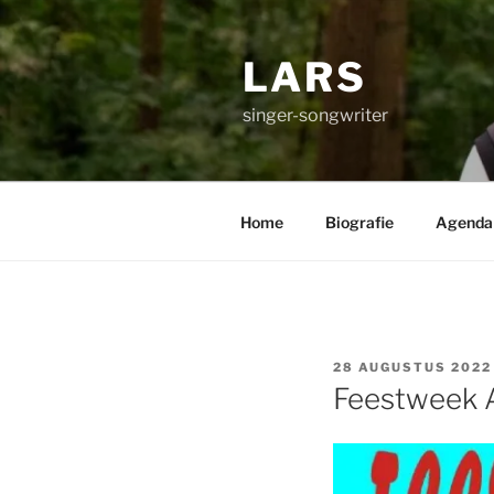
Ga
naar
LARS
de
inhoud
singer-songwriter
Home
Biografie
Agenda
GEPLAATST
28 AUGUSTUS 2022
OP
Feestweek A