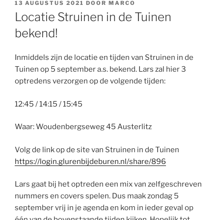
GEPLAATST
13 AUGUSTUS 2021
DOOR
MARCO
OP
Locatie Struinen in de Tuinen
bekend!
Inmiddels zijn de locatie en tijden van Struinen in de
Tuinen op 5 september a.s. bekend. Lars zal hier 3
optredens verzorgen op de volgende tijden:
12:45 / 14:15 / 15:45
Waar: Woudenbergseweg 45 Austerlitz
Volg de link op de site van Struinen in de Tuinen
https://login.glurenbijdeburen.nl/share/896
Lars gaat bij het optreden een mix van zelfgeschreven
nummers en covers spelen. Dus maak zondag 5
september vrij in je agenda en kom in ieder geval op
één van de bovenstaande tijden kijken. Hopelijk tot