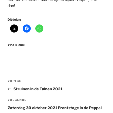
dan!
Dit delen:
Vind ik leuk:
Bericht
Vorig
VORIGE
navigatie
bericht
Struinen in de Tuinen 2021
Volgend
VOLGENDE
bericht
Zaterdag 30 oktober 2021 Frontstage in de Peppel